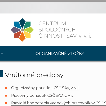
CENTRUM
SPOLOČNÝCH
ČINNOSTÍ SAV,
v. v. i.
IE
ORGANIZAČNÉ ZLOŽKY
Vnútorné predpisy
Organizačný poriadok CSČ SAV, v. v. i.
Pracovný poriadok CSČ SAV, v. v. i.
Pravidlá hodnotenia vedeckých pracovníkov CSČ SAV,