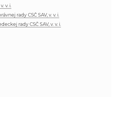
 v. i.
n
e
nej rady CSČ SAV, v. v. i.
ckej rady CSČ SAV, v. v. i.
i
x
e
t