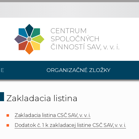
CENTRUM
SPOLOČNÝCH
ČINNOSTÍ SAV,
v. v. i.
IE
ORGANIZAČNÉ ZLOŽKY
Zakladacia listina
Zakladacia listina CSČ SAV, v. v. i.
Dodatok č. 1 k zakladacej listine CSČ SAV, v. v. i.