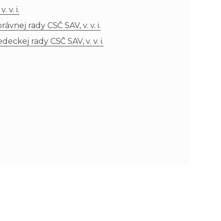
 v. i.
n
e
nej rady CSČ SAV, v. v. i.
ckej rady CSČ SAV, v. v. i.
i
x
e
t