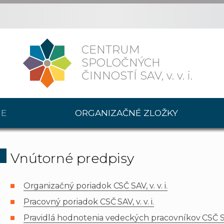
CENTRUM
SPOLOČNÝCH
ČINNOSTÍ SAV,
v. v. i.
IE
ORGANIZAČNÉ ZLOŽKY
Vnútorné predpisy
Organizačný poriadok CSČ SAV, v. v. i.
Pracovný poriadok CSČ SAV, v. v. i.
Pravidlá hodnotenia vedeckých pracovníkov CSČ SAV,