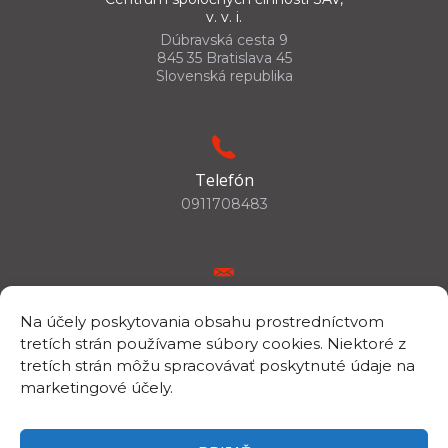
v. v. i.
Dúbravská cesta 9
845 35 Bratislava 45
Slovenská republika
Telefón
0911708483
E-mail
Na účely poskytovania obsahu prostredníctvom
csc.info@savba.sk
tretích strán používame súbory cookies. Niektoré z
tretích strán môžu spracovávať poskytnuté údaje na
marketingové účely.
IČO/DIČ
IČO: 00398144