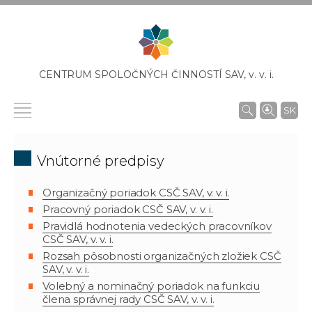
CENTRUM SPOLOČNÝCH ČINNOSTÍ SAV,
v. v. i.
SK
Vnútorné predpisy
Organizačný poriadok CSČ SAV, v. v. i.
Pracovný poriadok CSČ SAV, v. v. i.
Pravidlá hodnotenia vedeckých pracovníkov
CSČ SAV, v. v. i.
Rozsah pôsobnosti organizačných zložiek CSČ
SAV, v. v. i.
Volebný a nominačný poriadok na funkciu
člena správnej rady CSČ SAV, v. v. i.