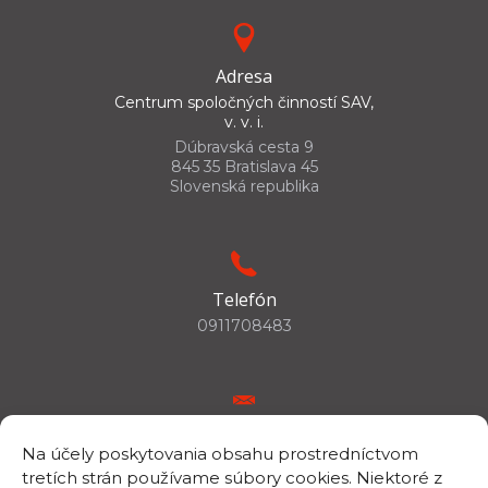
Adresa
Centrum spoločných činností SAV,
v. v. i.
Dúbravská cesta 9
845 35 Bratislava 45
Slovenská republika
Telefón
0911708483
E-mail
Na účely poskytovania obsahu prostredníctvom
csc.info@savba.sk
tretích strán používame súbory cookies. Niektoré z