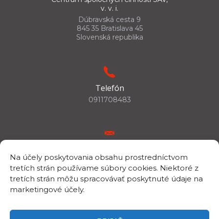
v. v. i.
Dúbravská cesta 9
845 35 Bratislava 45
Slovenská republika
Telefón
0911708483
E-mail
Na účely poskytovania obsahu prostredníctvom
csc.info@savba.sk
tretích strán používame súbory cookies. Niektoré z
tretích strán môžu spracovávať poskytnuté údaje na
marketingové účely.
IČO/DIČ
IČO: 00398144