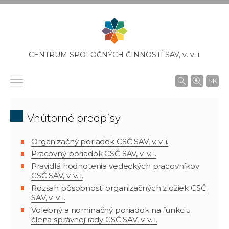
CENTRUM SPOLOČNÝCH ČINNOSTÍ SAV,
v. v. i.
SK
Vnútorné predpisy
Organizačný poriadok CSČ SAV, v. v. i.
Pracovný poriadok CSČ SAV, v. v. i.
Pravidlá hodnotenia vedeckých pracovníkov
CSČ SAV, v. v. i.
Rozsah pôsobnosti organizačných zložiek CSČ
SAV, v. v. i.
Volebný a nominačný poriadok na funkciu
člena správnej rady CSČ SAV, v. v. i.