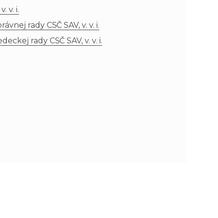
 v. i.
n
e
nej rady CSČ SAV, v. v. i.
ckej rady CSČ SAV, v. v. i.
i
x
e
t