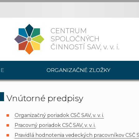
CENTRUM
SPOLOČNÝCH
ČINNOSTÍ SAV,
v. v. i.
IE
ORGANIZAČNÉ ZLOŽKY
Vnútorné predpisy
Organizačný poriadok CSČ SAV, v. v. i.
Pracovný poriadok CSČ SAV, v. v. i.
Pravidlá hodnotenia vedeckých pracovníkov CSČ SAV,