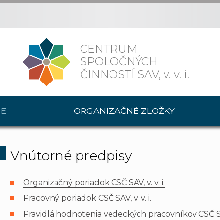
CENTRUM
SPOLOČNÝCH
ČINNOSTÍ SAV,
v. v. i.
IE
ORGANIZAČNÉ ZLOŽKY
Vnútorné predpisy
Organizačný poriadok CSČ SAV, v. v. i.
Pracovný poriadok CSČ SAV, v. v. i.
Pravidlá hodnotenia vedeckých pracovníkov CSČ SAV,