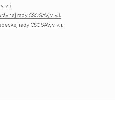
 v. i.
n
e
nej rady CSČ SAV, v. v. i.
ckej rady CSČ SAV, v. v. i.
i
x
e
t