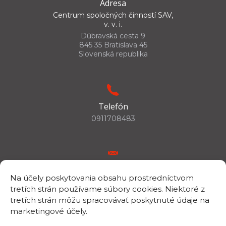
Adresa
Centrum spoločných činností SAV,
v. v. i.
Dúbravská cesta 9
845 35 Bratislava 45
Slovenská republika
Telefón
0911708483
E-mail
Na účely poskytovania obsahu prostredníctvom
csc.info@savba.sk
tretích strán používame súbory cookies. Niektoré z
tretích strán môžu spracovávať poskytnuté údaje na
marketingové účely.