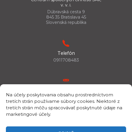
v. v. i.
Dúbravská cesta 9
845 35 Bratislava 45
Slovenská republika
Telefón
0911708483
E-mail
Na účely poskytovania obsahu prostredníctvom
csc.info@savba.sk
tretích strán používame súbory cookies. Niektoré z
tretích strán môžu spracovávať poskytnuté údaje na
marketingové účely.
IČO/DIČ
IČO: 00398144