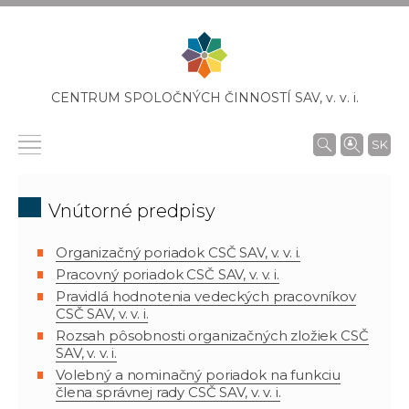
CENTRUM SPOLOČNÝCH ČINNOSTÍ SAV,
v. v. i.
SK
Vnútorné predpisy
Organizačný poriadok CSČ SAV, v. v. i.
Pracovný poriadok CSČ SAV, v. v. i.
Pravidlá hodnotenia vedeckých pracovníkov
CSČ SAV, v. v. i.
Rozsah pôsobnosti organizačných zložiek CSČ
SAV, v. v. i.
Volebný a nominačný poriadok na funkciu
člena správnej rady CSČ SAV, v. v. i.