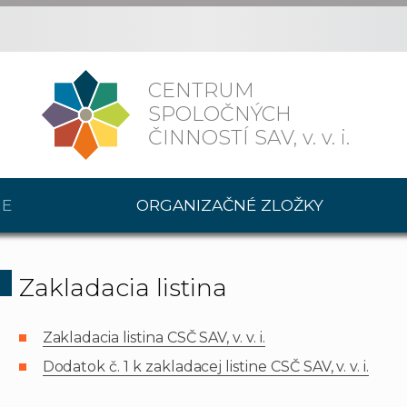
CENTRUM
SPOLOČNÝCH
ČINNOSTÍ SAV,
v. v. i.
IE
ORGANIZAČNÉ ZLOŽKY
Zakladacia listina
Zakladacia listina CSČ SAV, v. v. i.
Dodatok č. 1 k zakladacej listine CSČ SAV, v. v. i.