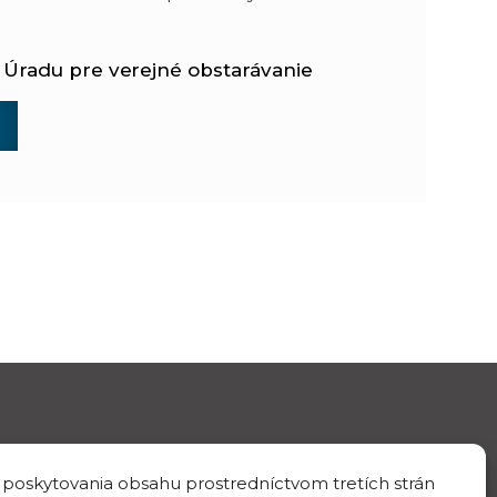
e Úradu pre verejné obstarávanie
 poskytovania obsahu prostredníctvom tretích strán
IČO/DIČ