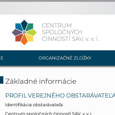
CENTRUM
SPOLOČNÝCH
ČINNOSTÍ SAV,
v. v. i.
IE
ORGANIZAČNÉ ZLOŽKY
Základné informácie
PROFIL VEREJNÉHO OBSTARÁVATEĽ
Identifikácia obstarávateľa:
Centrum spoločných činností SAV, v. v. i.