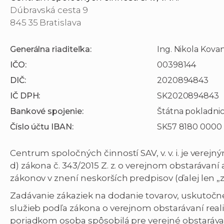
Dúbravská cesta 9
845 35 Bratislava
Generálna riaditeľka:
Ing. Nikola Kova
IČO:
00398144
DIČ:
2020894843
IČ DPH:
SK2020894843
Bankové spojenie:
Štátna pokladni
Číslo účtu IBAN:
SK57 8180 0000
Centrum spoločných činností SAV, v. v. i. je verejn
d) zákona č. 343/2015 Z. z. o verejnom obstarávan
zákonov v znení neskorších predpisov (ďalej len „
Zadávanie zákaziek na dodanie tovarov, uskutočn
služieb podľa zákona o verejnom obstarávaní rea
poriadkom osoba spôsobilá pre verejné obstaráva