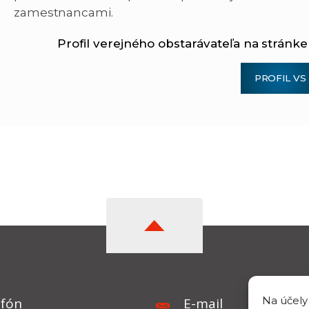
zamestnancami.
Profil verejného obstarávateľa na stránk
PROFIL VS
Na účely
efón
E-mail