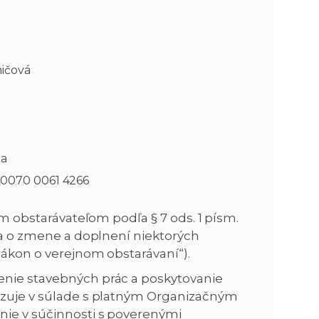
n
e
i
x
ničová
e
t
ca
 0070 0061 4266
ým obstarávateľom podľa § 7 ods. 1 písm.
í a o zmene a doplnení niektorých
zákon o verejnom obstarávaní“).
enie stavebných prác a poskytovanie
lizuje v súlade s platným Organizačným
nie v súčinnosti s poverenými