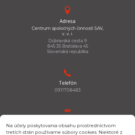
Adresa
Centrum spoločných činností SAV,
v. v. i.
Dúbravská cesta 9
845 35 Bratislava 45
Slovenská republika
Telefón
0911708483
E-mail
Na účely poskytovania obsahu prostredníctvom
csc.info@savba.sk
tretích strán používame súbory cookies. Niektoré z