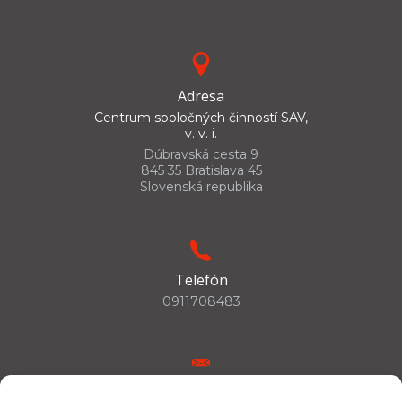
Adresa
Centrum spoločných činností SAV,
v. v. i.
Dúbravská cesta 9
845 35 Bratislava 45
Slovenská republika
Telefón
0911708483
E-mail