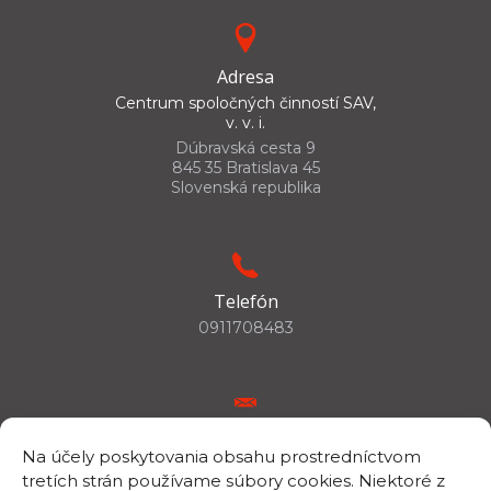
Adresa
Centrum spoločných činností SAV,
v. v. i.
Dúbravská cesta 9
845 35 Bratislava 45
Slovenská republika
Telefón
0911708483
E-mail
Na účely poskytovania obsahu prostredníctvom
csc.info@savba.sk
tretích strán používame súbory cookies. Niektoré z