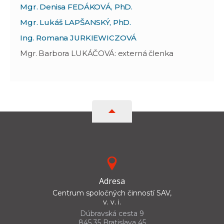
Mgr. Denisa FEDÁKOVÁ, PhD.
Mgr. Lukáš LAPŠANSKÝ, PhD.
Ing. Romana JURKIEWICZOVÁ
Mgr. Barbora LUKÁČOVÁ: externá členka
Adresa
Centrum spoločných činností SAV,
v. v. i.
Dúbravská cesta 9
845 35 Bratislava 45