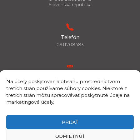
Slovenská republika
Telefón
0911708483
E-mail
Na účely poskytovania obsahu prostredníctvom
csc.info@savba.sk
tretích strán používame súbory cookies. Niektoré z
tretích strán môžu spracovávať poskytnuté údaje na
marketingové účely.
IČO/DIČ
IČO: 00398144
PRIJAŤ
DIČ: 2020894843
ODMIETNUŤ