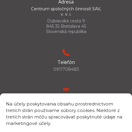
Adresa
Centrum spoločných činností SAV,
v. v. i.
Dúbravská cesta 9
845 35 Bratislava 45
Slovenská republika
Telefón
0911708483
E-mail
Na účely poskytovania obsahu prostredníctvom
csc.info@savba.sk
tretích strán používame súbory cookies. Niektoré z
tretích strán môžu spracovávať poskytnuté údaje na
marketingové účely.