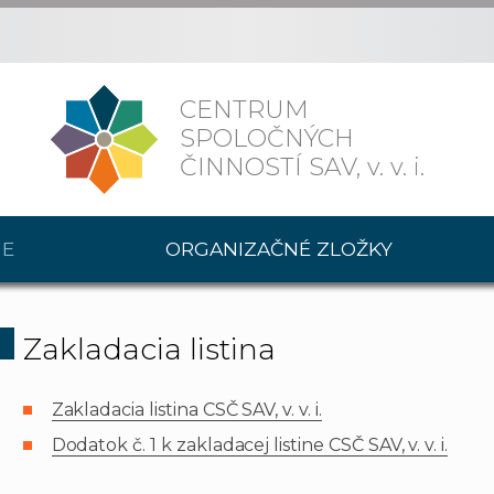
CENTRUM
SPOLOČNÝCH
ČINNOSTÍ SAV,
v. v. i.
IE
ORGANIZAČNÉ ZLOŽKY
Zakladacia listina
Zakladacia listina CSČ SAV, v. v. i.
Dodatok č. 1 k zakladacej listine CSČ SAV, v. v. i.