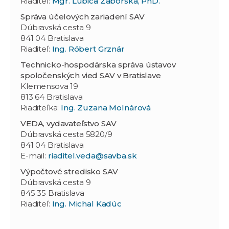
Riaditeľ:
Mgr. Ľubica Záborská, PhD.
Správa účelových zariadení SAV
Dúbravská cesta 9
841 04 Bratislava
Riaditeľ:
Ing. Róbert Grznár
Technicko-hospodárska správa ústavov
spoločenských vied SAV v Bratislave
Klemensova 19
813 64 Bratislava
Riaditeľka:
Ing. Zuzana Molnárová
VEDA, vydavateľstvo SAV
Dúbravská cesta 5820/9
841 04 Bratislava
E-mail:
riaditel.veda@savba.sk
Výpočtové stredisko SAV
Dúbravská cesta 9
845 35 Bratislava
Riaditeľ:
Ing. Michal Kadúc