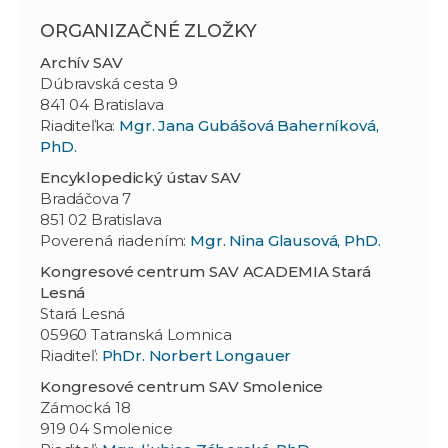
ORGANIZAČNÉ ZLOŽKY
Archív SAV
Dúbravská cesta 9
841 04 Bratislava
Riaditeľka:
Mgr. Jana Gubášová Baherníková,
PhD.
Encyklopedický ústav SAV
Bradáčova 7
851 02 Bratislava
Poverená riadením:
Mgr. Nina Glausová, PhD.
Kongresové centrum SAV ACADEMIA Stará
Lesná
Stará Lesná
05960 Tatranská Lomnica
Riaditeľ:
PhDr. Norbert Longauer
Kongresové centrum
SAV
Smolenice
Zámocká 18
919 04 Smolenice