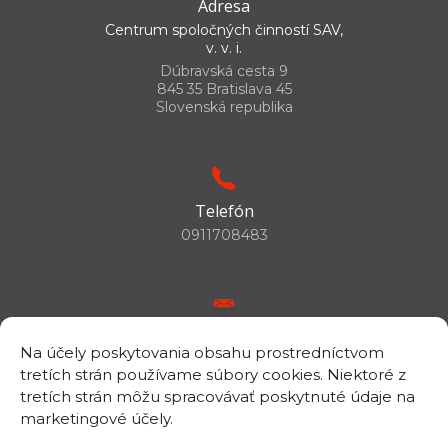
Adresa
Centrum spoločných činností SAV,
v. v. i.
Dúbravská cesta 9
845 35 Bratislava 45
Slovenská republika
Telefón
0911708483
E-mail
Na účely poskytovania obsahu prostredníctvom
csc.info@savba.sk
tretích strán používame súbory cookies. Niektoré z
tretích strán môžu spracovávať poskytnuté údaje na
marketingové účely.