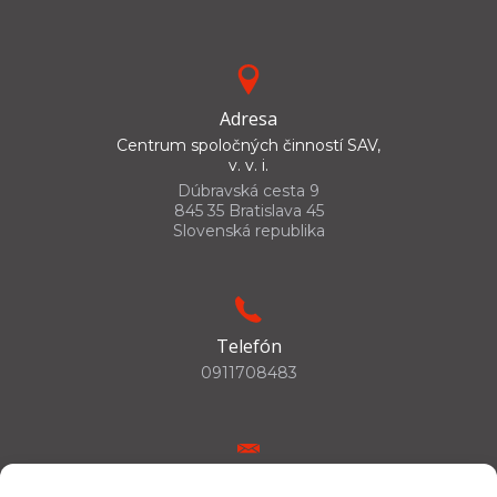
Adresa
Centrum spoločných činností SAV,
v. v. i.
Dúbravská cesta 9
845 35 Bratislava 45
Slovenská republika
Telefón
0911708483
E-mail