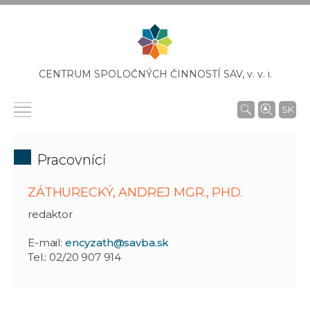
CENTRUM SPOLOČNÝCH ČINNOSTÍ SAV,
v. v. i.
SK
Pracovníci
ZÁTHURECKÝ, ANDREJ MGR., PHD.
redaktor
E-mail:
encyzath@savba.sk
Tel.: 02/20 907 914