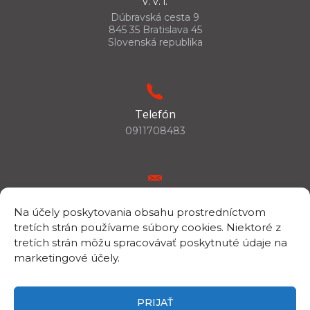
v. v. i.
Dúbravská cesta 9
845 35 Bratislava 45
Slovenská republika
Telefón
0911708483
E-mail
Na účely poskytovania obsahu prostredníctvom
csc.info@savba.sk
tretích strán používame súbory cookies. Niektoré z
tretích strán môžu spracovávať poskytnuté údaje na
marketingové účely.
IČO/DIČ
IČO: 00398144
PRIJAŤ