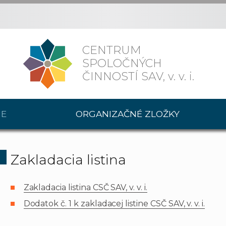
CENTRUM
SPOLOČNÝCH
ČINNOSTÍ SAV,
v. v. i.
IE
ORGANIZAČNÉ ZLOŽKY
Zakladacia listina
Zakladacia listina CSČ SAV, v. v. i.
Dodatok č. 1 k zakladacej listine CSČ SAV, v. v. i.