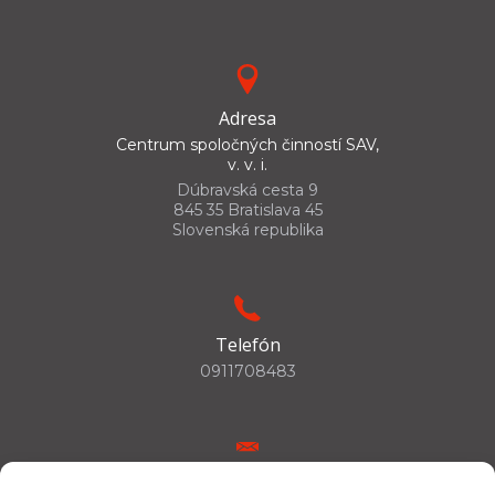
Adresa
Centrum spoločných činností SAV,
v. v. i.
Dúbravská cesta 9
845 35 Bratislava 45
Slovenská republika
Telefón
0911708483
E-mail