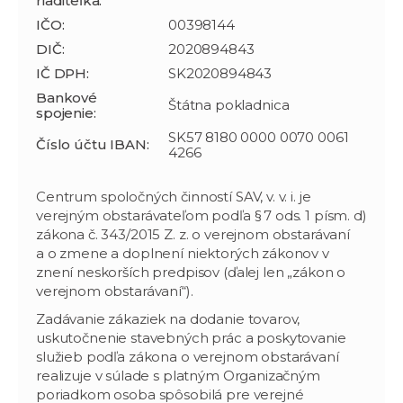
riaditeľka:
IČO:
00398144
DIČ:
2020894843
IČ DPH:
SK2020894843
Bankové
Štátna pokladnica
spojenie:
SK57 8180 0000 0070 0061
Číslo účtu IBAN:
4266
Centrum spoločných činností SAV, v. v. i. je
verejným obstarávateľom podľa § 7 ods. 1 písm. d)
zákona č. 343/2015 Z. z. o verejnom obstarávaní
a o zmene a doplnení niektorých zákonov v
znení neskorších predpisov (ďalej len „zákon o
verejnom obstarávaní“).
Zadávanie zákaziek na dodanie tovarov,
uskutočnenie stavebných prác a poskytovanie
služieb podľa zákona o verejnom obstarávaní
realizuje v súlade s platným Organizačným
poriadkom osoba spôsobilá pre verejné