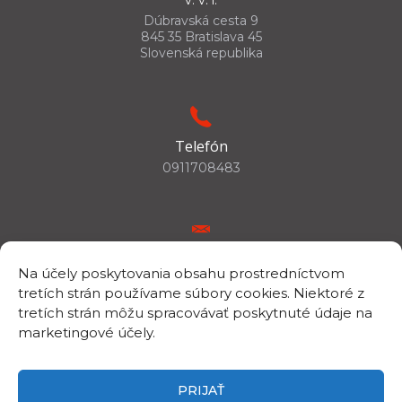
Dúbravská cesta 9
845 35 Bratislava 45
Slovenská republika
Telefón
0911708483
E-mail
Na účely poskytovania obsahu prostredníctvom
csc.info@savba.sk
tretích strán používame súbory cookies. Niektoré z
tretích strán môžu spracovávať poskytnuté údaje na
marketingové účely.
IČO/DIČ
IČO: 00398144
PRIJAŤ