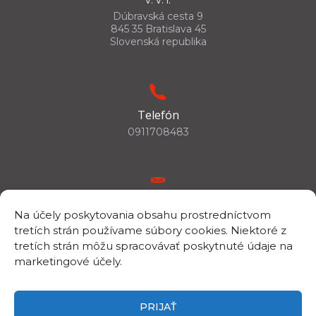
Dúbravská cesta 9
845 35 Bratislava 45
Slovenská republika
Telefón
0911708483
E-mail
Na účely poskytovania obsahu prostredníctvom
csc.info@savba.sk
tretích strán používame súbory cookies. Niektoré z
tretích strán môžu spracovávať poskytnuté údaje na
marketingové účely.
IČO/DIČ
IČO: 00398144
PRIJAŤ