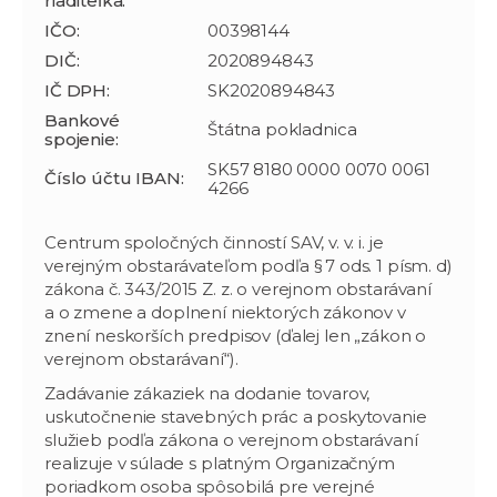
riaditeľka:
IČO:
00398144
DIČ:
2020894843
IČ DPH:
SK2020894843
Bankové
Štátna pokladnica
spojenie:
SK57 8180 0000 0070 0061
Číslo účtu IBAN:
4266
Centrum spoločných činností SAV, v. v. i. je
verejným obstarávateľom podľa § 7 ods. 1 písm. d)
zákona č. 343/2015 Z. z. o verejnom obstarávaní
a o zmene a doplnení niektorých zákonov v
znení neskorších predpisov (ďalej len „zákon o
verejnom obstarávaní“).
Zadávanie zákaziek na dodanie tovarov,
uskutočnenie stavebných prác a poskytovanie
služieb podľa zákona o verejnom obstarávaní
realizuje v súlade s platným Organizačným
poriadkom osoba spôsobilá pre verejné