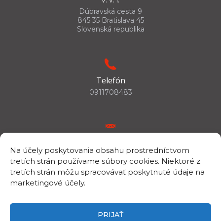
Dúbravská cesta 9
845 35 Bratislava 45
Slovenská republika
Telefón
0911708483
E-mail
Na účely poskytovania obsahu prostredníctvom
csc.info@savba.sk
tretích strán používame súbory cookies. Niektoré z
tretích strán môžu spracovávať poskytnuté údaje na
marketingové účely.
IČO/DIČ
IČO: 00398144
PRIJAŤ