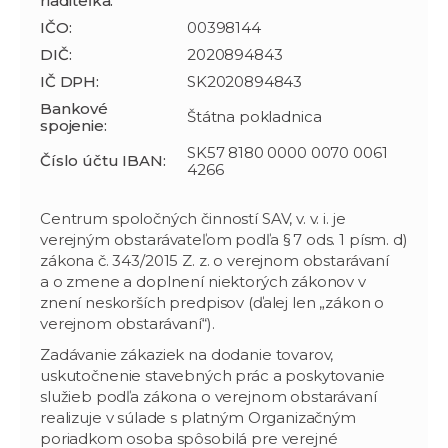
riaditeľka:
IČO:
00398144
DIČ:
2020894843
IČ DPH:
SK2020894843
Bankové
Štátna pokladnica
spojenie:
SK57 8180 0000 0070 0061
Číslo účtu IBAN:
4266
Centrum spoločných činností SAV, v. v. i. je
verejným obstarávateľom podľa § 7 ods. 1 písm. d)
zákona č. 343/2015 Z. z. o verejnom obstarávaní
a o zmene a doplnení niektorých zákonov v
znení neskorších predpisov (ďalej len „zákon o
verejnom obstarávaní“).
Zadávanie zákaziek na dodanie tovarov,
uskutočnenie stavebných prác a poskytovanie
služieb podľa zákona o verejnom obstarávaní
realizuje v súlade s platným Organizačným
poriadkom osoba spôsobilá pre verejné