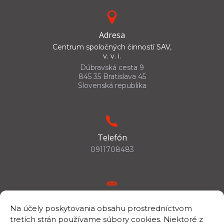
Adresa
Centrum spoločných činností SAV,
v. v. i.
Dúbravská cesta 9
845 35 Bratislava 45
Slovenská republika
Telefón
0911708483
E-mail
Na účely poskytovania obsahu prostredníctvom
csc.info@savba.sk
tretích strán používame súbory cookies. Niektoré z