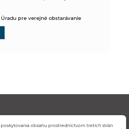
e Úradu pre verejné obstarávanie
 poskytovania obsahu prostredníctvom tretích strán
IČO/DIČ