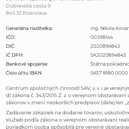
Dúbravská cesta 9
845 35 Bratislava
Generálna riaditeľka:
Ing. Nikola Kova
IČO:
00398144
DIČ:
2020894843
IČ DPH:
SK2020894843
Bankové spojenie:
Štátna pokladni
Číslo účtu IBAN:
SK57 8180 0000
Centrum spoločných činností SAV, v. v. i. je verejn
d) zákona č. 343/2015 Z. z. o verejnom obstarávan
zákonov v znení neskorších predpisov (ďalej len „
Zadávanie zákaziek na dodanie tovarov, uskutočn
služieb podľa zákona o verejnom obstarávaní rea
poriadkom osoba spôsobilá pre verejné obstaráva