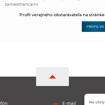
zamestnancami.
Profil verejného obstarávateľa na stránk
PROFIL VS
Na účely
efón
E-mail