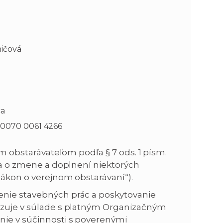
n
e
i
x
ničová
e
t
ca
 0070 0061 4266
ým obstarávateľom podľa § 7 ods. 1 písm.
í a o zmene a doplnení niektorých
zákon o verejnom obstarávaní“).
enie stavebných prác a poskytovanie
lizuje v súlade s platným Organizačným
nie v súčinnosti s poverenými