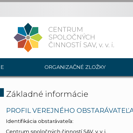
CENTRUM
SPOLOČNÝCH
ČINNOSTÍ SAV,
v. v. i.
IE
ORGANIZAČNÉ ZLOŽKY
Základné informácie
PROFIL VEREJNÉHO OBSTARÁVATEĽ
Identifikácia obstarávateľa:
Centrum spoločných činností SAV, v. v. i.