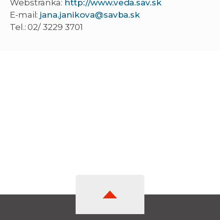
Webstránka:
http://www.veda.sav.sk
E-mail:
jana.janikova@savba.sk
Tel.: 02/ 3229 3701