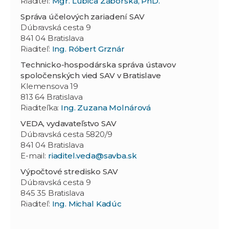
Riaditeľ:
Mgr. Ľubica Záborská, PhD.
Správa účelových zariadení SAV
Dúbravská cesta 9
841 04 Bratislava
Riaditeľ:
Ing. Róbert Grznár
Technicko-hospodárska správa ústavov
spoločenských vied SAV v Bratislave
Klemensova 19
813 64 Bratislava
Riaditeľka:
Ing. Zuzana Molnárová
VEDA, vydavateľstvo SAV
Dúbravská cesta 5820/9
841 04 Bratislava
E-mail:
riaditel.veda@savba.sk
Výpočtové stredisko SAV
Dúbravská cesta 9
845 35 Bratislava
Riaditeľ:
Ing. Michal Kadúc