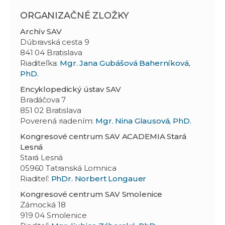
ORGANIZAČNÉ ZLOŽKY
Archív SAV
Dúbravská cesta 9
841 04 Bratislava
Riaditeľka:
Mgr. Jana Gubášová Baherníková,
PhD.
Encyklopedický ústav SAV
Bradáčova 7
851 02 Bratislava
Poverená riadením:
Mgr. Nina Glausová, PhD.
Kongresové centrum SAV ACADEMIA Stará
Lesná
Stará Lesná
05960 Tatranská Lomnica
Riaditeľ:
PhDr. Norbert Longauer
Kongresové centrum
SAV
Smolenice
Zámocká 18
919 04 Smolenice