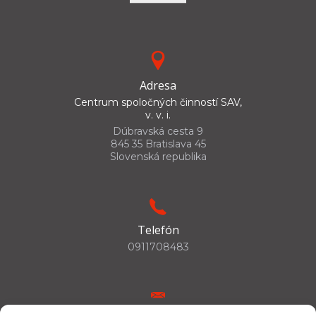
Adresa
Centrum spoločných činností SAV,
v. v. i.
Dúbravská cesta 9
845 35 Bratislava 45
Slovenská republika
Telefón
0911708483
E-mail