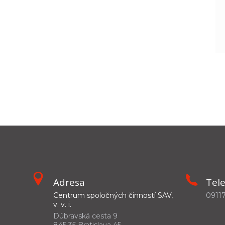
Adresa
Tel
Centrum spoločných činností SAV,
0911
v. v. i.
Dúbravská cesta 9