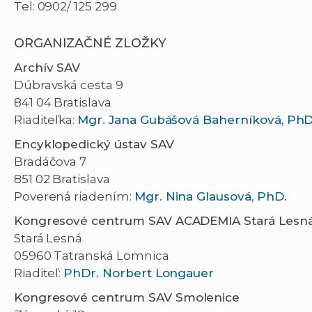
Tel: 0902/ 125 299
ORGANIZAČNÉ ZLOŽKY
Archív SAV
Dúbravská cesta 9
841 04 Bratislava
Riaditeľka:
Mgr. Jana Gubášová Baherníková, PhD
Encyklopedický ústav SAV
Bradáčova 7
851 02 Bratislava
Poverená riadením:
Mgr. Nina Glausová, PhD.
Kongresové centrum SAV ACADEMIA Stará Lesn
Stará Lesná
05960 Tatranská Lomnica
Riaditeľ:
PhDr. Norbert Longauer
Kongresové centrum
SAV
Smolenice