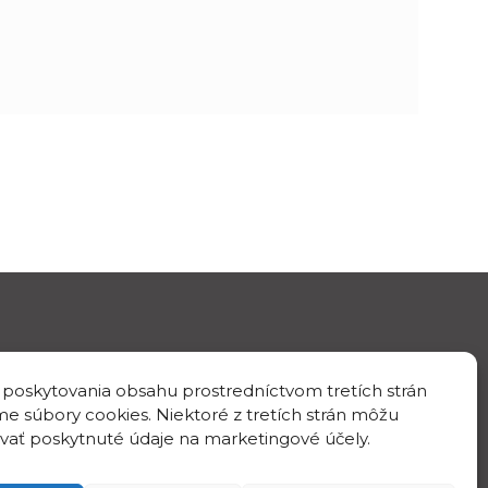
 poskytovania obsahu prostredníctvom tretích strán
IČO/DIČ
e súbory cookies. Niektoré z tretích strán môžu
IČO: 00398144
vať poskytnuté údaje na marketingové účely.
DIČ: 2020894843