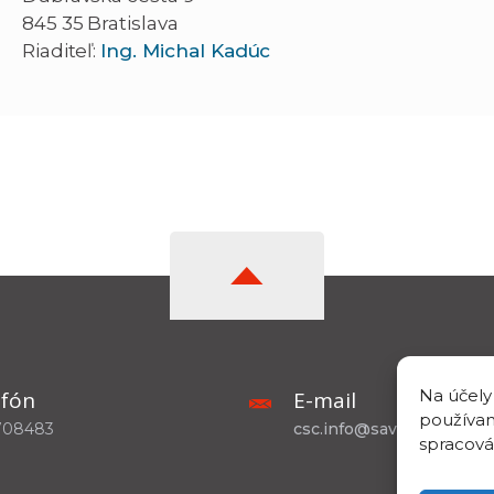
845 35 Bratislava
Riaditeľ:
Ing. Michal Kadúc
Na účely
efón
E-mail
používam
708483
csc.info@savba.sk
spracová