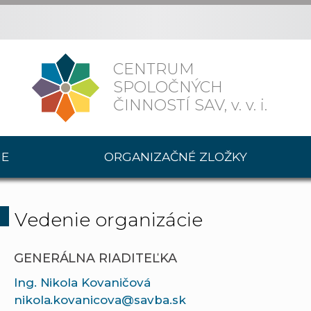
CENTRUM
SPOLOČNÝCH
ČINNOSTÍ SAV,
v. v. i.
IE
ORGANIZAČNÉ ZLOŽKY
Vedenie organizácie
GENERÁLNA RIADITEĽKA
Ing. Nikola Kovaničová
nikola.kovanicova@savba.sk