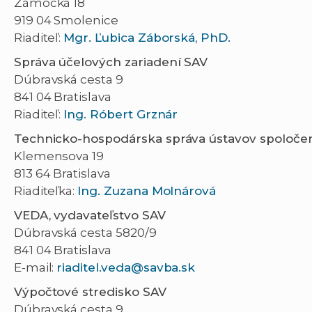
Zámocká 18
919 04 Smolenice
Riaditeľ:
Mgr. Ľubica Záborská, PhD.
Správa účelových zariadení SAV
Dúbravská cesta 9
841 04 Bratislava
Riaditeľ:
Ing. Róbert Grznár
Technicko-hospodárska správa ústavov spoločen
Klemensova 19
813 64 Bratislava
Riaditeľka:
Ing. Zuzana Molnárová
VEDA, vydavateľstvo SAV
Dúbravská cesta 5820/9
841 04 Bratislava
E-mail:
riaditel.veda@savba.sk
Výpočtové stredisko SAV
Dúbravská cesta 9