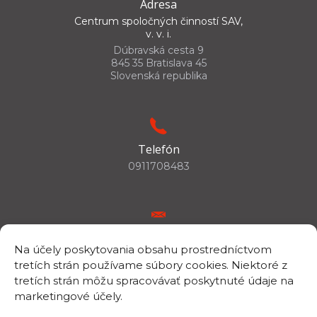
Adresa
Centrum spoločných činností SAV,
v. v. i.
Dúbravská cesta 9
845 35 Bratislava 45
Slovenská republika
Telefón
0911708483
E-mail
Na účely poskytovania obsahu prostredníctvom
csc.info@savba.sk
tretích strán používame súbory cookies. Niektoré z
tretích strán môžu spracovávať poskytnuté údaje na
marketingové účely.