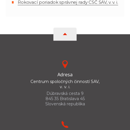
Rokovací poriadok správnej rady CSČ SAV, v. v. i.
Adresa
Centrum spoločných činností SAV,
v. v. i.
Dúbravská cesta 9
845 35 Bratislava 45
Slovenská republika