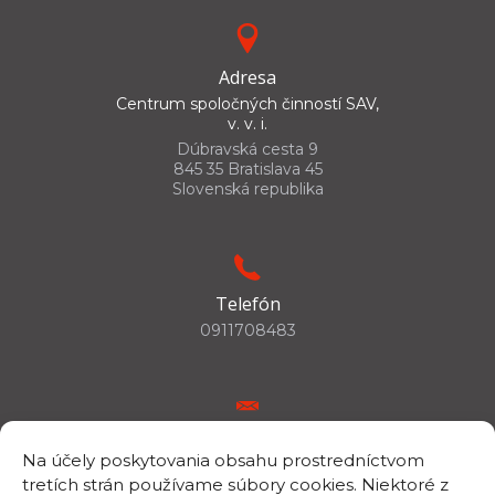
Adresa
Centrum spoločných činností SAV,
v. v. i.
Dúbravská cesta 9
845 35 Bratislava 45
Slovenská republika
Telefón
0911708483
E-mail
Na účely poskytovania obsahu prostredníctvom
csc.info@savba.sk
tretích strán používame súbory cookies. Niektoré z