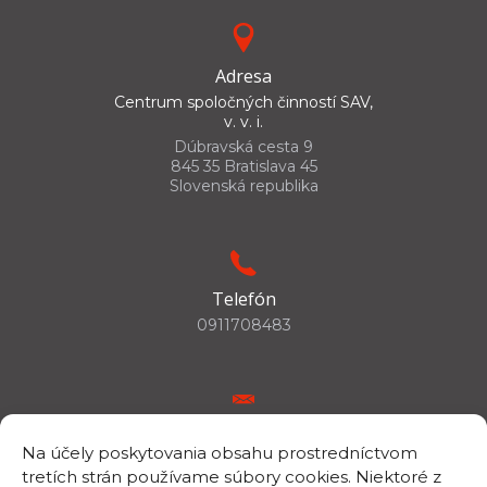
Adresa
Centrum spoločných činností SAV,
v. v. i.
Dúbravská cesta 9
845 35 Bratislava 45
Slovenská republika
Telefón
0911708483
E-mail
Na účely poskytovania obsahu prostredníctvom
csc.info@savba.sk
tretích strán používame súbory cookies. Niektoré z