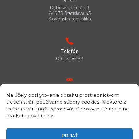
v. v. i.
Dúbravská cesta 9
845 35 Bratislava 45
Slovenská republika
Telefón
0911708483
E-mail
Na účely poskytovania obsahu prostredníctvom
csc.info@savba.sk
tretích strán používame súbory cookies. Niektoré z
tretích strán môžu spracovávať poskytnuté údaje na
marketingové účely.
IČO/DIČ
IČO: 00398144
PRIJAŤ