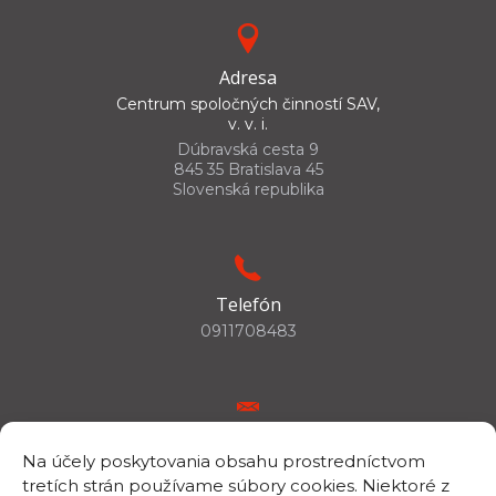
Adresa
Centrum spoločných činností SAV,
v. v. i.
Dúbravská cesta 9
845 35 Bratislava 45
Slovenská republika
Telefón
0911708483
E-mail
Na účely poskytovania obsahu prostredníctvom
csc.info@savba.sk
tretích strán používame súbory cookies. Niektoré z