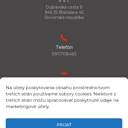
v. v. i.
Dúbravská cesta 9
845 35 Bratislava 45
Slovenská republika
Telefón
0911708483
E-mail
Na účely poskytovania obsahu prostredníctvom
csc.info@savba.sk
tretích strán používame súbory cookies. Niektoré z
tretích strán môžu spracovávať poskytnuté údaje na
marketingové účely.
IČO/DIČ
IČO: 00398144
PRIJAŤ