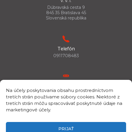
v. v. i.
Dúbravská cesta 9
845 35 Bratislava 45
Slovenská republika
Telefón
0911708483
E-mail
Na účely poskytovania obsahu prostredníctvom
csc.info@savba.sk
tretích strán používame súbory cookies. Niektoré z
tretích strán môžu spracovávať poskytnuté údaje na
marketingové účely.
IČO/DIČ
IČO: 00398144
PRIJAŤ