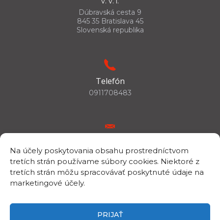
v. v. i.
Dúbravská cesta 9
845 35 Bratislava 45
Slovenská republika
Telefón
0911708483
E-mail
Na účely poskytovania obsahu prostredníctvom
csc.info@savba.sk
tretích strán používame súbory cookies. Niektoré z
tretích strán môžu spracovávať poskytnuté údaje na
marketingové účely.
IČO/DIČ
IČO: 00398144
PRIJAŤ