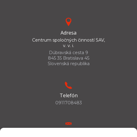
Adresa
Centrum spoločných činností SAV,
v. v. i.
Dúbravská cesta 9
845 35 Bratislava 45
Slovenská republika
Telefón
0911708483
E-mail