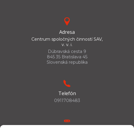
Adresa
Centrum spoločných činností SAV,
v. v. i.
Dúbravská cesta 9
845 35 Bratislava 45
Slovenská republika
Telefón
0911708483
E-mail