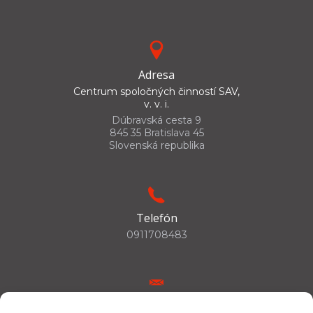
Adresa
Centrum spoločných činností SAV,
v. v. i.
Dúbravská cesta 9
845 35 Bratislava 45
Slovenská republika
Telefón
0911708483
E-mail