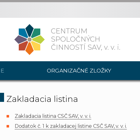
CENTRUM
SPOLOČNÝCH
ČINNOSTÍ SAV,
v. v. i.
IE
ORGANIZAČNÉ ZLOŽKY
Zakladacia listina
Zakladacia listina CSČ SAV, v. v. i.
Dodatok č. 1 k zakladacej listine CSČ SAV, v. v. i.