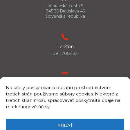
Dúbravská cesta 9
845 35 Bratislava 45
Slovenská republika
Telefón
0911708483
E-mail
Na účely poskytovania obsahu prostredníctvom
csc.info@savba.sk
tretích strán používame súbory cookies. Niektoré z
tretích strán môžu spracovávať poskytnuté údaje na
marketingové účely.
IČO/DIČ
IČO: 00398144
PRIJAŤ
DIČ: 2020894843