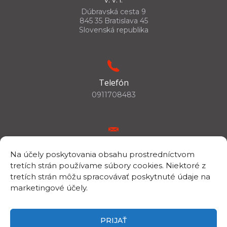
Dúbravská cesta 9
845 35 Bratislava 45
Slovenská republika
Telefón
0911708483
E-mail
Na účely poskytovania obsahu prostredníctvom
csc.info@savba.sk
tretích strán používame súbory cookies. Niektoré z
tretích strán môžu spracovávať poskytnuté údaje na
marketingové účely.
IČO/DIČ
IČO: 00398144
PRIJAŤ