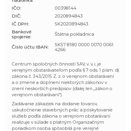
riaditeľka:
IČO:
00398144
DIČ:
2020894843
IČ DPH:
SK2020894843
Bankové
Štátna pokladnica
spojenie:
SK57 8180 0000 0070 0061
Číslo účtu IBAN:
4266
Centrum spoločných činností SAV, v. v. i. je
verejným obstarávateľom podľa § 7 ods. 1 písm. d)
zákona č. 343/2015 Z. z. o verejnom obstarávaní
a o zmene a doplnení niektorých zákonov v
znení neskorších predpisov (ďalej len „zákon o
verejnom obstarávaní“).
Zadávanie zákaziek na dodanie tovarov,
uskutočnenie stavebných prác a poskytovanie
služieb podľa zákona o verejnom obstarávaní
realizuje v súlade s platným Organizačným
poriadkom osoba spôsobilá pre verejné