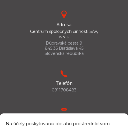
Adresa
Centrum spoločných činností SAV,
v. v. i.
Dúbravská cesta 9
845 35 Bratislava 45
Slovenská republika
Telefón
0911708483
E-mail
Na účely poskytovania obsahu prostredníctvom
csc.info@savba.sk